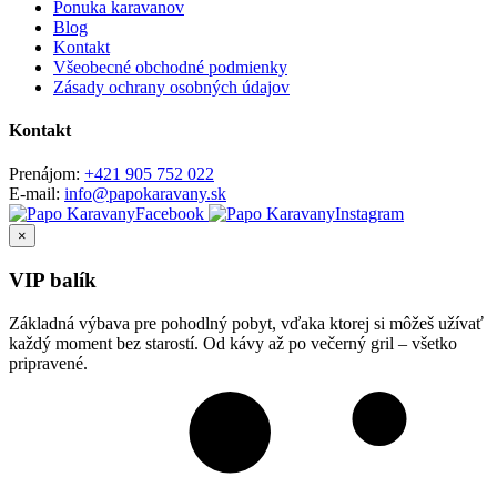
Ponuka karavanov
Blog
Kontakt
Všeobecné obchodné podmienky
Zásady ochrany osobných údajov
Kontakt
Prenájom:
+421 905 752 022
E-mail:
info@papokaravany.sk
Facebook
Instagram
×
VIP balík
Základná výbava pre pohodlný pobyt, vďaka ktorej si môžeš užívať
každý moment bez starostí. Od kávy až po večerný gril – všetko
pripravené.