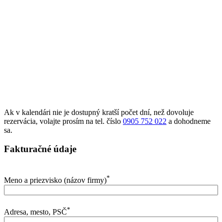
Ak v kalendári nie je dostupný kratší počet dní, než dovoluje
rezervácia, volajte prosím na tel. číslo
0905 752 022
a dohodneme
sa.
Fakturačné údaje
*
Meno a priezvisko (názov firmy)
*
Adresa, mesto, PSČ