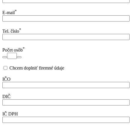
*
E-mail
*
Tel. číslo
*
Počet osôb
Chcem doplniť firemné údaje
IČO
DIČ
IČ DPH