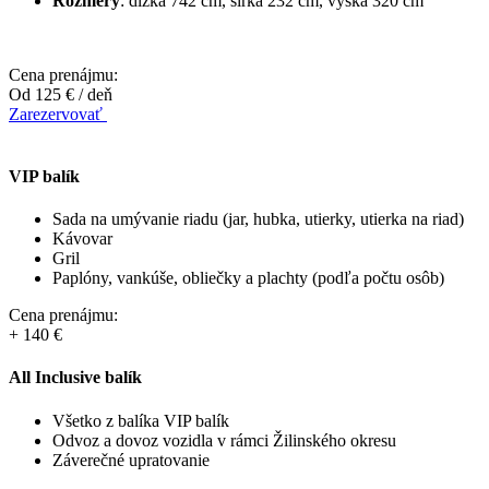
Rozmery
: dĺžka 742 cm, šírka 232 cm, výška 320 cm
Cena prenájmu:
Od 125 €
/ deň
Zarezervovať
VIP balík
Sada na umývanie riadu (jar, hubka, utierky, utierka na riad)
Kávovar
Gril
Paplóny, vankúše, obliečky a plachty (podľa počtu osôb)
Cena prenájmu:
+ 140 €
All Inclusive balík
Všetko z balíka VIP balík
Odvoz a dovoz vozidla v rámci Žilinského okresu
Záverečné upratovanie