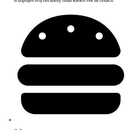
si dopraješ svoj obľúbený rituál kdekoľvek na cestách.