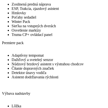
Zosilnená predná náprava
ESP, Trakcia, zjazdový asistent
Hmlovky
Poťahy sedadiel
Winter Pack
Sieťka na vstupných dverách
Osvetlenie markízy
Truma CP+ ovládací panel
Premiere pack
Adaptívny tempomat
Dažďový a svetelný senzor
Núdzový brzdový asistent s výstrahou chodcov
Čítanie dopravných značiek
Detektor únavy vodiča
Asistent dodržiavania rýchlosti
Výbava nadstavby
Lôžka