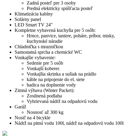
Zadná posteľ pre 3 osoby
Predná elektricky spúšťacia posteľ
Klimatizácia kabíny
Solárny panel
LED Smart TV 24″
Kompletne vybavená kuchyňa pre 5 osôb:
Hrnce, panvice, taniere, poháre, príbor, misky,
kuchynské náradie
Chladnička s mrazničkou
Samostatná sprcha a chemické WC
Vonkajšie vybavenie:
Sedenie pre 5 osôb
Vonkajší koberec
Vonkajšia skrinka a sušiak na prádlo
káble na pripojenie do el. siete
hadica na doplnenie vody
Zimná výbava (Winter Packet):
Zosilnená podlaha
Vyhrievaná nádrž na odpadovú vodu
Garáž
Nosnosť až 300 kg
Nosič na 4 bicykle
Nádrž na pitnú vodu 100l, nádrž na odpadovú vodu 100l