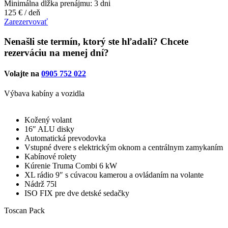
Minimálna dĺžka prenájmu: 3 dni
125 € / deň
Zarezervovať
Nenašli ste termín, ktorý ste hľadali? Chcete
rezerváciu na menej dní?
Volajte na
0905 752 022
Výbava kabíny a vozidla
Kožený volant
16″ ALU disky
Automatická prevodovka
Vstupné dvere s elektrickým oknom a centrálnym zamykaním
Kabínové rolety
Kúrenie Truma Combi 6 kW
XL rádio 9″ s cúvacou kamerou a ovládaním na volante
Nádrž 75l
ISO FIX pre dve detské sedačky
Toscan Pack