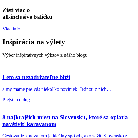
Zisti viac o
all-inclusive balíčku
Viac info
Inšpirácia na výlety
Výber inšpiratívnych výletov z nášho blogu.
Leto sa nezadržateľne blíži
a my máme pre vás niekoľko noviniek. Jednou z nich…
Prejsť na blog
8 najkrajších miest na Slovensku, ktoré sa oplatia
navštíviť karavanom
Cestovanie karavanom je ideálny spôsob, ako zažiť Slovensko z